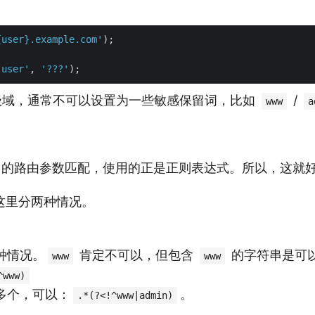
{user}.example.com'
);

'user'
, 
'???'
域，通常不可以设置为一些敏感保留词，比如
/
www
a
vel 的路由参数匹配，使用的正是正则表达式。所以，这就
这里分两种情况。
种情况。
肯定不可以，但包含
的字符串是可
www
www
^www)
多个，可以：
。
.*(?<!^www|admin)