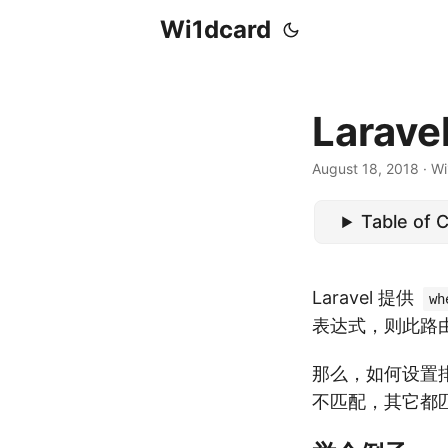
Wi1dcard
Larav
August 18, 2018
· Wi
Table of 
Laravel 提供
wh
表达式，则此路
那么，如何设置
不匹配，其它都