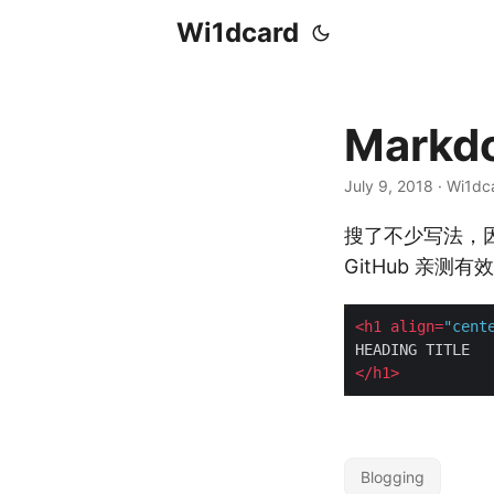
Wi1dcard
Mark
July 9, 2018
· Wi1dc
搜了不少写法，因
GitHub 亲测
<
h1
align
=
"cent
</
h1
>
Blogging