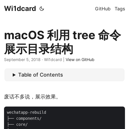
Wi1dcard
GitHub
Tags
macOS 利用 tree 命令
展示目录结构
September 5, 2018
· Wi1dcard |
View on GitHub
Table of Contents
废话不多说，展示效果。
wechatapp-rebuild

├── components/

├── core/
