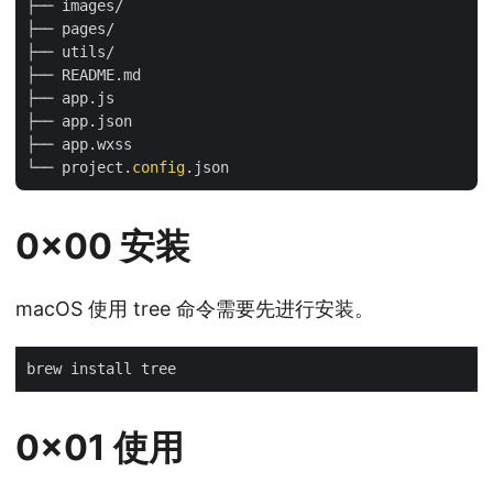
├── images/

├── pages/

├── utils/

├── README.md

├── app.js

├── app.json

├── app.wxss

└── project.
config
0x00 安装
macOS 使用 tree 命令需要先进行安装。
0x01 使用