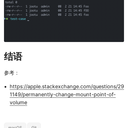
结语
参考：
https://apple.stackexchange.com/questions/29
1149/permanently-change-mount-point-of-
volume
macOS
Git